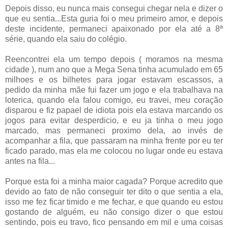
Depois disso, eu nunca mais consegui chegar nela e dizer o
que eu sentia...Esta guria foi o meu primeiro amor, e depois
deste incidente, permaneci apaixonado por ela até a 8ª
série, quando ela saiu do colégio.
Reencontrei ela um tempo depois ( moramos na mesma
cidade ), num ano que a Mega Sena tinha acumulado em 65
milhoes e os bilhetes para jogar estavam escassos, a
pedido da minha mãe fui fazer um jogo e ela trabalhava na
loterica, quando ela falou comigo, eu travei, meu coração
disparou e fiz papael de idiota pois ela estava marcando os
jogos para evitar desperdicio, e eu ja tinha o meu jogo
marcado, mas permaneci proximo dela, ao invés de
acompanhar a fila, que passaram na minha frente por eu ter
ficado parado, mas ela me colocou no lugar onde eu estava
antes na fila...
Porque esta foi a minha maior cagada? Porque acredito que
devido ao fato de não conseguir ter dito o que sentia a ela,
isso me fez ficar timido e me fechar, e que quando eu estou
gostando de alguém, eu não consigo dizer o que estou
sentindo, pois eu travo, fico pensando em mil e uma coisas