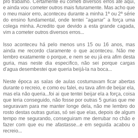
pro trabalho. Certamente eu cometi diversos erros até aqui,
e ainda vou cometer outros mais futuramente. Mas acho que
o meu maior erro, aconteceu durante a minha 1ª ou 2ª série
do ensino fundamental, onde tentei "agarrar" a força uma
colega minha. Acredito que devido a esta grande cagada,
vim a cometer outros diversos erros...
Isso aconteceu há pelo menos uns 15 ou 16 anos, mas
ainda me recordo claramente o que aconteceu. Não me
lembro exatamente o porque, e nem se eu já era afim desta
guria, mas neste dia especifico, não sei porque cargas
d'agua desembestei que queria beijá-la na boca...
Neste época as salas de aulas costumavam ficar abertas
durante o recreio, e como eu falei, eu tava afim de beijar ela,
mas ela não queria...foi ai que tentei beijar ela a força, coisa
que teria conseguido, não fosse por outras 5 gurias que me
seguravam para me manter longe dela, não me lembro do
rosto destas outras gurias, só sei que elas, depois de algum
tempo me segurando, conseguiram me derrubar no chão e
fazer com que eu me afastasse...e em seguida acabou o
recreio...