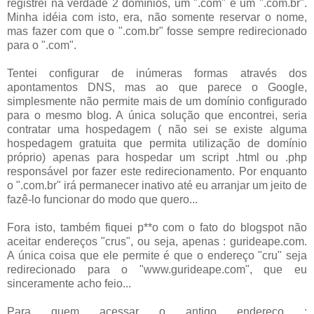
registrei na verdade 2 domínios, um ".com" e um ".com.br".
Minha idéia com isto, era, não somente reservar o nome,
mas fazer com que o ".com.br" fosse sempre redirecionado
para o ".com".
Tentei configurar de inúmeras formas através dos
apontamentos DNS, mas ao que parece o Google,
simplesmente não permite mais de um domínio configurado
para o mesmo blog. A única solução que encontrei, seria
contratar
uma hospedagem
( não sei se existe alguma
hospedagem gratuita que permita utilização de domínio
próprio) apenas para hospedar um script .html ou .php
responsável por fazer este redirecionamento. Por enquanto
o ".com.br" irá permanecer inativo até eu arranjar um jeito de
fazê-lo funcionar do modo que quero...
Fora isto, também fiquei p**o com o fato do blogspot não
aceitar endereços "crus", ou seja, apenas : gurideape.com.
A única coisa que ele permite é que o endereço "cru" seja
redirecionado para o "www.gurideape.com", que eu
sinceramente acho feio...
Para quem acessar o antigo endereço :