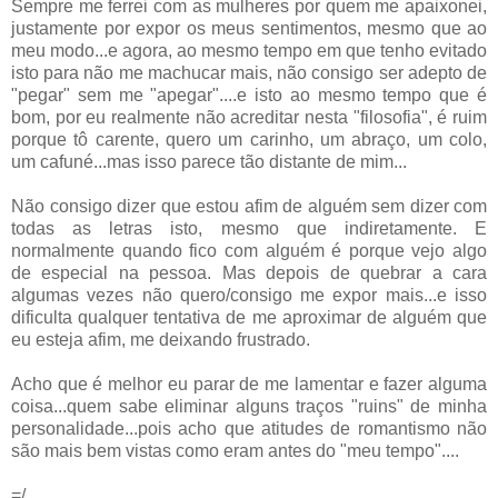
Sempre me ferrei com as mulheres por quem me apaixonei,
justamente por expor os meus sentimentos, mesmo que ao
meu modo...e agora, ao mesmo tempo em que tenho evitado
isto para não me machucar mais, não consigo ser adepto de
"pegar" sem me "apegar"....e isto ao mesmo tempo que é
bom, por eu realmente não acreditar nesta "filosofia", é ruim
porque tô carente, quero um carinho, um abraço, um colo,
um cafuné...mas isso parece tão distante de mim...
Não consigo dizer que estou afim de alguém sem dizer com
todas as letras isto, mesmo que indiretamente. E
normalmente quando fico com alguém é porque vejo algo
de especial na pessoa. Mas depois de quebrar a cara
algumas vezes não quero/consigo me expor mais...e isso
dificulta qualquer tentativa de me aproximar de alguém que
eu esteja afim, me deixando frustrado.
Acho que é melhor eu parar de me lamentar e fazer alguma
coisa...quem sabe eliminar alguns traços "ruins" de minha
personalidade...pois acho que atitudes de romantismo não
são mais bem vistas como eram antes do "meu tempo"....
=/