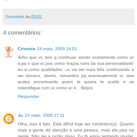
Gurizinho
às
03:01
4 comentários:
Crisenta
24 maio, 2009 14:01
Acho que vc tem q continuar sendo exatamente como vc
e,pq o que vc pos como 'traços ruins da sua personalidade'
eu vi como qualidades...vc vai ser mais feliz continuando a
ser sincero, aberto, romantico pq eventualemnte vc vaia
acaba encontrando quem te queira te aceite e se
indentifique com vc como vc é... Beijos
Responder
Ju
24 maio, 2009 17:11
Olha, isso é fato. Está difícil hoje ser romântico(a). Quanto
mais a gente dá atenção a uma pessoa, mais ela pisa na
gente. Não sei a razão disso. Eu tb estou tentando mudar,