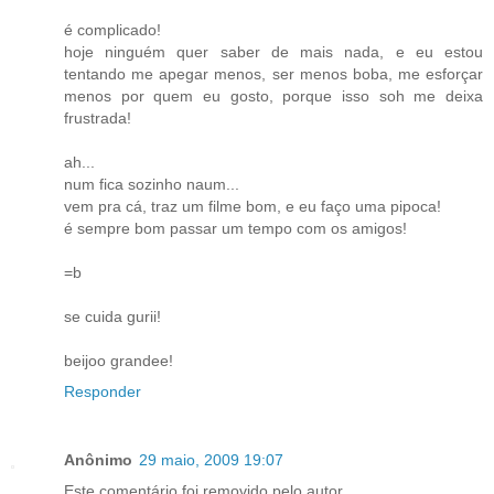
é complicado!
hoje ninguém quer saber de mais nada, e eu estou
tentando me apegar menos, ser menos boba, me esforçar
menos por quem eu gosto, porque isso soh me deixa
frustrada!
ah...
num fica sozinho naum...
vem pra cá, traz um filme bom, e eu faço uma pipoca!
é sempre bom passar um tempo com os amigos!
=b
se cuida gurii!
beijoo grandee!
Responder
Anônimo
29 maio, 2009 19:07
Este comentário foi removido pelo autor.